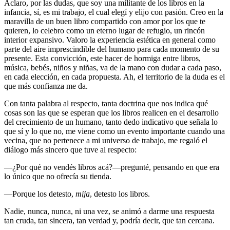
Aclaro, por las dudas, que soy una militante de los libros en la
infancia, sí, es mi trabajo, el cual elegí y elijo con pasión. Creo en la
maravilla de un buen libro compartido con amor por los que te
quieren, lo celebro como un eterno lugar de refugio, un rincón
interior expansivo. Valoro la experiencia estética en general como
parte del aire imprescindible del humano para cada momento de su
presente. Esta convicción, este hacer de hormiga entre libros,
música, bebés, niños y niñas, va de la mano con dudar a cada paso,
en cada elección, en cada propuesta. Ah, el territorio de la duda es el
que más confianza me da.
Con tanta palabra al respecto, tanta doctrina que nos indica qué
cosas son las que se esperan que los libros realicen en el desarrollo
del crecimiento de un humano, tanto dedo indicativo que señala lo
que sí y lo que no, me viene como un evento importante cuando una
vecina, que no pertenece a mi universo de trabajo, me regaló el
diálogo más sincero que tuve al respecto:
—¿Por qué no vendés libros acá?—pregunté, pensando en que era
lo único que no ofrecía su tienda.
—Porque los detesto,
mija
, detesto los libros.
Nadie, nunca, nunca, ni una vez, se animó a darme una respuesta
tan cruda, tan sincera, tan verdad y, podría decir, que tan cercana.