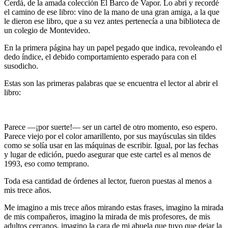
Cerdá, de la amada colección El Barco de Vapor. Lo abrí y recordé
el camino de ese libro: vino de la mano de una gran amiga, a la que
le dieron ese libro, que a su vez antes pertenecía a una biblioteca de
un colegio de Montevideo.
En la primera página hay un papel pegado que indica, revoleando el
dedo índice, el debido comportamiento esperado para con el
susodicho.
Estas son las primeras palabras que se encuentra el lector al abrir el
libro:
Parece —¡por suerte!— ser un cartel de otro momento, eso espero.
Parece viejo por el color amarillento, por sus mayúsculas sin tildes
como se solía usar en las máquinas de escribir. Igual, por las fechas
y lugar de edición, puedo asegurar que este cartel es al menos de
1993, eso como temprano.
Toda esa cantidad de órdenes al lector, fueron puestas al menos a
mis trece años.
Me imagino a mis trece años mirando estas frases, imagino la mirada
de mis compañeros, imagino la mirada de mis profesores, de mis
adultos cercanos, imagino la cara de mi abuela que tuvo que dejar la