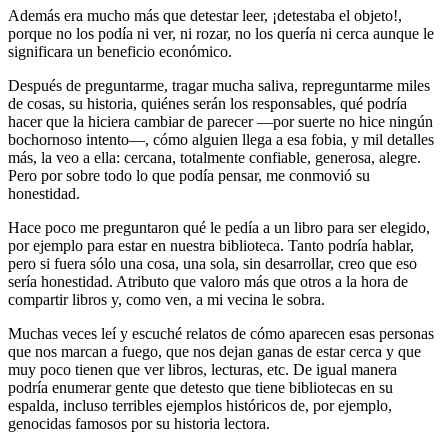
Además era mucho más que detestar leer, ¡detestaba el objeto!,
porque no los podía ni ver, ni rozar, no los quería ni cerca aunque le
significara un beneficio económico.
Después de preguntarme, tragar mucha saliva, repreguntarme miles
de cosas, su historia, quiénes serán los responsables, qué podría
hacer que la hiciera cambiar de parecer —por suerte no hice ningún
bochornoso intento—, cómo alguien llega a esa fobia, y mil detalles
más, la veo a ella: cercana, totalmente confiable, generosa, alegre.
Pero por sobre todo lo que podía pensar, me conmovió su
honestidad.
Hace poco me preguntaron qué le pedía a un libro para ser elegido,
por ejemplo para estar en nuestra biblioteca. Tanto podría hablar,
pero si fuera sólo una cosa, una sola, sin desarrollar, creo que eso
sería honestidad. Atributo que valoro más que otros a la hora de
compartir libros y, como ven, a mi vecina le sobra.
Muchas veces leí y escuché relatos de cómo aparecen esas personas
que nos marcan a fuego, que nos dejan ganas de estar cerca y que
muy poco tienen que ver libros, lecturas, etc. De igual manera
podría enumerar gente que detesto que tiene bibliotecas en su
espalda, incluso terribles ejemplos históricos de, por ejemplo,
genocidas famosos por su historia lectora.