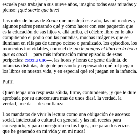
escuela para trabajar a sus nueve años, imagino todas esas miradas y
pienso:
¡qué suerte que tuve!
Las miles de horas de
Zoom
que nos dejó este año, las mil madres y
algunos padres pensando qué y cómo hacer con este paquetón que
es la educación de sus hijos y, allá arriba, el célebre libro en lo alto
compitiendo el podio con las pantallas, muchas imágenes que se
iluminan en ráfagas de tiempo ocioso o paralizado, los episodios, los
momentos inolvidables, como el de ¡
no te pongas el libro en la boca
que es caca!
—para más información mirar episodio de estas
peripecias:
escena uno
—, las horas y horas de gente distinta, de
infancias distintas, de gente pensando y repensando qué rol juegan
los libros en nuestra vida, y en especial qué rol juegan en la infancia.
Pufff.
Quien tenga una respuesta sólida, firme, contundente, ¡y que le dure
aprobada por su autocensura más de unos días!, la verdad, la
verdad,
me da… desconfianza.
Los mandatos de vivir la lectura como una obligación de ascenso
social, intelectual o cultural en general, y las mil recetas para
conseguirlo, y para conseguirlo en tus hijos, ¡me paran los erizos
que he generado en mi vida y en mi nuca!