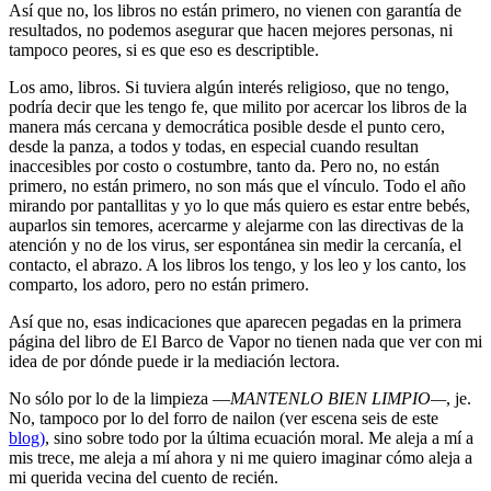
Así que no, los libros no están primero, no vienen con garantía de
resultados, no podemos asegurar que hacen mejores personas, ni
tampoco peores, si es que eso es descriptible.
Los amo, libros. Si tuviera algún interés religioso, que no tengo,
podría decir que les tengo fe, que milito por acercar los libros de la
manera más cercana y democrática posible desde el punto cero,
desde la panza, a todos y todas, en especial cuando resultan
inaccesibles por costo o costumbre, tanto da. Pero no, no están
primero, no están primero, no son más que el vínculo. Todo el año
mirando por pantallitas y yo lo que más quiero es estar entre bebés,
auparlos sin temores, acercarme y alejarme con las directivas de la
atención y no de los virus, ser espontánea sin medir la cercanía, el
contacto, el abrazo. A los libros los tengo, y los leo y los canto, los
comparto, los adoro, pero no están primero.
Así que no, esas indicaciones que aparecen pegadas en la primera
página del libro de El Barco de Vapor no tienen nada que ver con mi
idea de por dónde puede ir la mediación lectora.
No sólo por lo de la limpieza —
MANTENLO BIEN LIMPIO—
, je.
No, tampoco por lo del forro de nailon (ver escena seis de este
blog)
, sino sobre todo por la última ecuación moral.
Me aleja a mí a
mis trece, me aleja a mí ahora y ni me quiero imaginar cómo aleja a
mi querida vecina del cuento de recién.