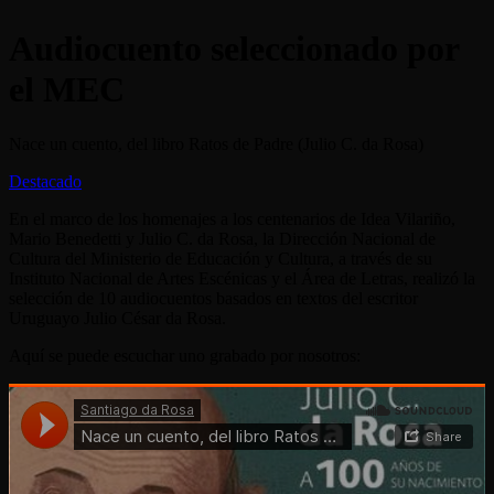
Audiocuento seleccionado por
el MEC
Nace un cuento, del libro Ratos de Padre (Julio C. da Rosa)
Destacado
En el marco de los homenajes a los centenarios de Idea Vilariño,
Mario Benedetti y Julio C. da Rosa, la Dirección Nacional de
Cultura del Ministerio de Educación y Cultura, a través de su
Instituto Nacional de Artes Escénicas y el Área de Letras, realizó la
selección de 10 audiocuentos basados en textos del escritor
Uruguayo Julio César da Rosa.
Aquí se puede escuchar uno grabado por nosotros: