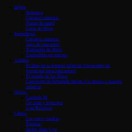
Bebés
Bebeteca
Cuentos cantados
Nanas de papel
Cuna de libros
Pequeñejos
Cuentos cantados
Jugo de canciones
Trampolín de libros
Zambullida en autores
Adultos
El libro en la primera infancia: Encuentros de
formación para educadores
El sonido de los libros
Canciones de Sebastián Monk: Un abrazo a nuestra
infancia
Discos
Capítulo III
De upas y trotecitos
Una Bebeteca
Libros
Las cinco cuadras
Pompas
Javier, Juan y yo