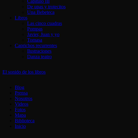
Capítulo III
De upas y trotecitos
Una Bebeteca
Libros
Las cinco cuadras
Pompas
Javier, Juan y yo
Tomasa
Caprichos recurrentes
Ilustraciones
Danza teatro
El sonido de los libros
Blog
Prensa
Nosotros
Videos
Fotos
Mapa
Biblioteca
Inicio