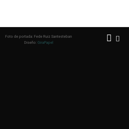
Foto de portada: Fede Ruiz Santesteban
Diseño:
GiraPapel