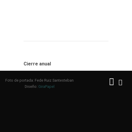
Cierre anual
Foto de portada: Fede Ruiz Santesteban
Diseño:
GiraPapel