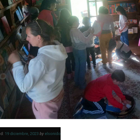
d:
19 diciembre, 2023
by
elsonido