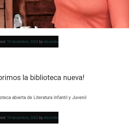
ted:
19 diciembre, 2023
by
elsonido
brimos la biblioteca nueva!
ioteca abierta de Literatura Infantil y Juvenil
ted:
19 diciembre, 2023
by
elsonido