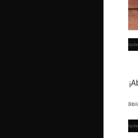
Upda
¡A
Bibl
Upda