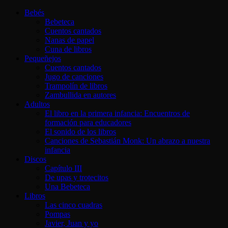
Bebés
Bebeteca
Cuentos cantados
Nanas de papel
Cuna de libros
Pequeñejos
Cuentos cantados
Jugo de canciones
Trampolín de libros
Zambullida en autores
Adultos
El libro en la primera infancia: Encuentros de
formación para educadores
El sonido de los libros
Canciones de Sebastián Monk: Un abrazo a nuestra
infancia
Discos
Capítulo III
De upas y trotecitos
Una Bebeteca
Libros
Las cinco cuadras
Pompas
Javier, Juan y yo