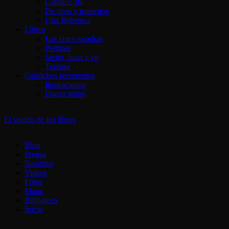
Capítulo III
De upas y trotecitos
Una Bebeteca
Libros
Las cinco cuadras
Pompas
Javier, Juan y yo
Tomasa
Caprichos recurrentes
Ilustraciones
Danza teatro
El sonido de los libros
Blog
Prensa
Nosotros
Videos
Fotos
Mapa
Biblioteca
Inicio