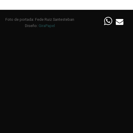
Foto de portada: Fede Ruiz Santesteban
Diseño:
GiraPapel