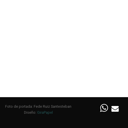
Foto de portada: Fede Ruiz Santesteban
Diseño:
GiraPapel